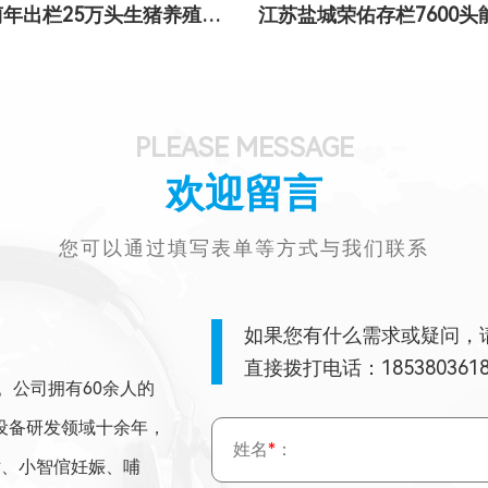
巨星古蔺年出栏25万头生猪养殖项目
PLEASE MESSAGE
欢迎留言
您可以通过填写表单等方式与我们联系
如果您有什么需求或疑问，
直接拨打电话：185380361
。公司拥有60余人的
设备研发领域十余年，
姓名
*
：
站、小智倌妊娠、哺