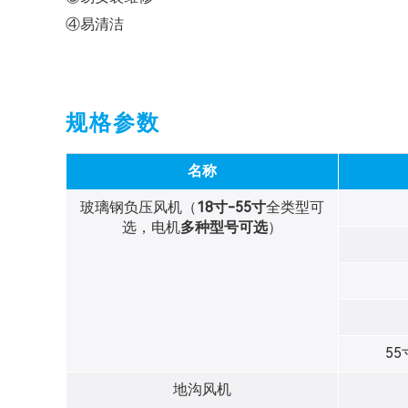
④易清洁
规格参数
名称
玻璃钢负压风机（
18寸-55寸
全类型可
选，电机
多种型号可选
）
5
地沟风机